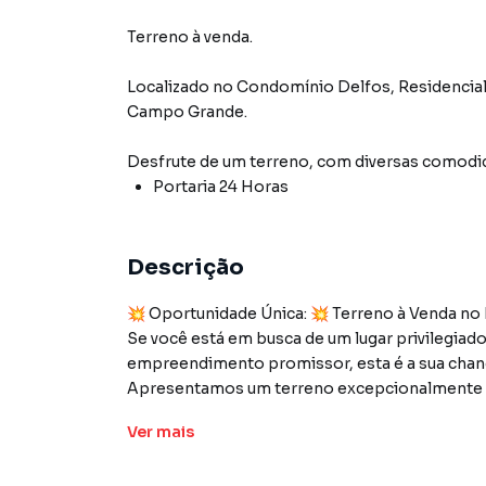
Terreno à venda.
Localizado
no Condomínio
Delfos, Residencia
Campo Grande
.
Desfrute de
um terreno
, com diversas comod
Portaria 24 Horas
Descrição
💥 Oportunidade Única: 💥 Terreno à Venda no
Se você está em busca de um lugar privilegiado 
empreendimento promissor, esta é a sua chan
Apresentamos um terreno excepcionalmente l
MS.
Ver
mais
Situado na Av. Bom Pastor, este terreno poss
suficiente para criar a residência dos seus s