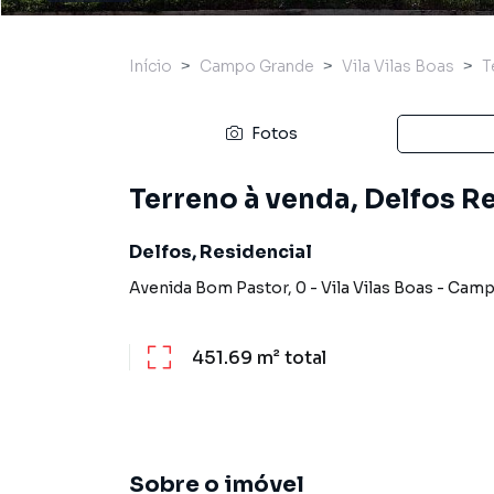
Início
Campo Grande
Vila Vilas Boas
T
Fotos
Terreno à venda, Delfos 
Delfos, Residencial
Avenida Bom Pastor
,
0
-
Vila Vilas Boas
-
Camp
451.69 m²
total
Sobre o imóvel