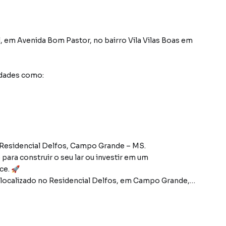
l
,
em
Avenida Bom Pastor
,
no bairro Vila Vilas Boas
em
idades como:
 Residencial Delfos, Campo Grande – MS.
para construir o seu lar ou investir em um
ce. 🚀
ocalizado no Residencial Delfos, em Campo Grande,
ui uma área generosa de 451,69m², oferecendo espaço
onhos. Sua posição de esquina não apenas proporciona