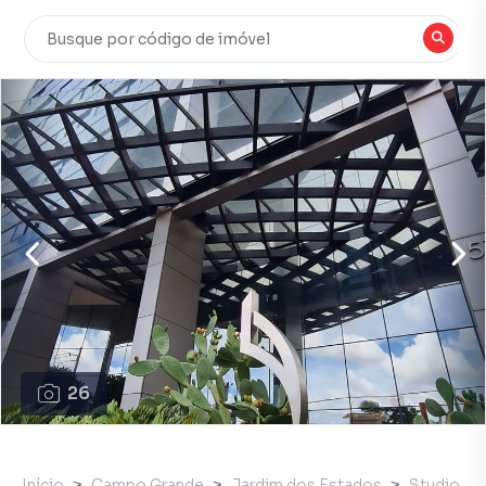
26
Início
Campo Grande
Jardim dos Estados
Studio