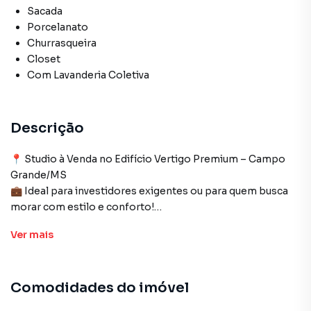
Sacada
Porcelanato
Churrasqueira
Closet
Com Lavanderia Coletiva
Descrição
📍 Studio à Venda no Edifício Vertigo Premium – Campo
Grande/MS
💼 Ideal para investidores exigentes ou para quem busca
morar com estilo e conforto!
Ver
mais
Apresentamos este incrível studio mobiliado de alto
padrão, com 46m² privativos e uma vaga de garagem,
localizado no Edifício Vertigo Premium, o prédio mais alto
Comodidades do imóvel
do Mato Grosso do Sul, em uma das regiões mais
valorizadas da cidade, ao lado da Avenida Afonso Pena.