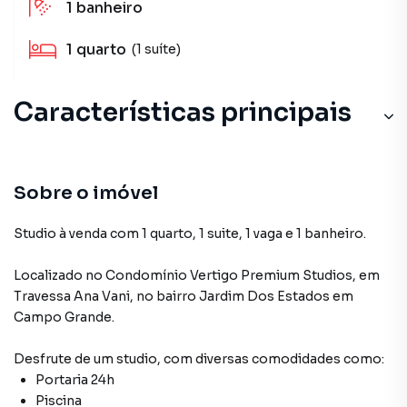
1
banheiro
1
quarto
(1 suíte)
Características principais
Portaria 24 Horas
Tomada para Carro Elétrico
Sobre o imóvel
Decorado
Studio à venda com 1 quarto, 1 suite, 1 vaga e 1 banheiro.
Sala de Academia
Localizado
no Condomínio
Vertigo Premium Studios
,
em
Travessa Ana Vani
,
no bairro Jardim Dos Estados
em
Churrasqueira
Campo Grande
.
Desfrute de
um studio
, com diversas comodidades como:
Portaria 24h
Piscina