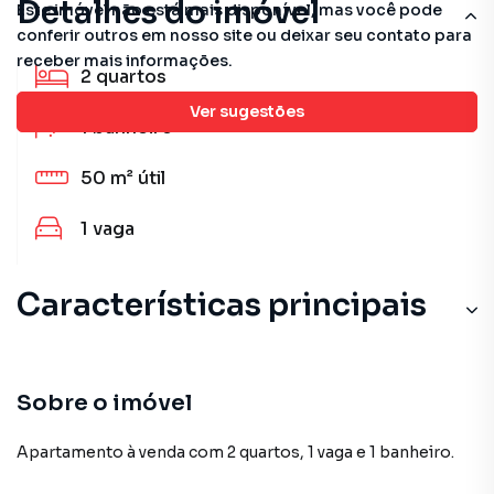
Detalhes do imóvel
Este imóvel não está mais disponível, mas você pode
conferir outros em nosso site ou deixar seu contato para
receber mais informações.
2
quartos
Ver sugestões
1
banheiro
50 m²
útil
1
vaga
Características principais
Andar Alto
Porcelanato
Sobre o imóvel
Armário Cozinha
Apartamento à venda com 2 quartos, 1 vaga e 1 banheiro.