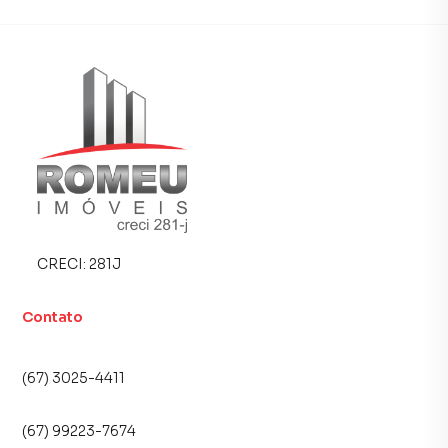
porque temos uma equipe de marketing digital focada em
produzir campanhas específicas para Campo Grande, o
que aumenta muito o número de contatos interessados e
tendo como consequência uma maior chance de vender ou
alugar seu imóvel mais rápido. Contamos também com um
time de programadores, corretores treinados e uma
central de atendimento preparada para atender
proprietários e inquilinos.
CRECI:
281J
Contato
(67) 3025-4411
(67) 99223-7674