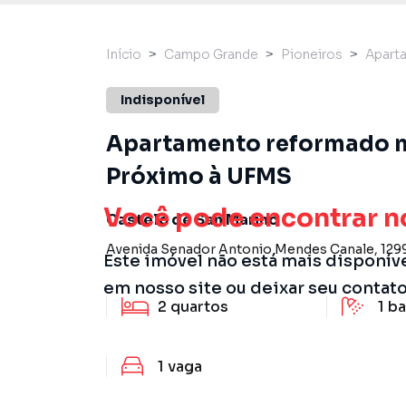
Início
Campo Grande
Pioneiros
Apart
Indisponível
Apartamento reformado no
Próximo à UFMS
Você pode encontrar n
Castelo de San Marino
Avenida Senador Antonio Mendes Canale
,
129
Este imóvel não está mais disponív
em nosso site ou deixar seu contat
2
quartos
1
ba
1
vaga