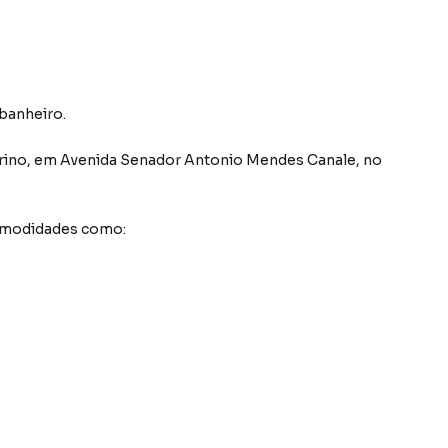
 banheiro.
rino
,
em
Avenida Senador Antonio Mendes Canale
,
no
comodidades como: