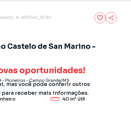
amento
AP0740_ROMI
 Castelo de San Marino -
ovas oportunidades!
9
-
Pioneiros
-
Campo Grande
/
MS
el, mas você pode conferir outros
o para receber mais informações.
nheiro
40 m²
útil