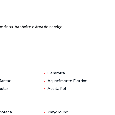
cozinha, banheiro e área de serviço.
ior conforto e comodidade
 do bairro Pioneiros, em Campo Grande. Não encontrou
Cerâmica
 sobre Apartamento em Campo Grande? Entre em
3025-4411.
Jantar
Aquecimento Elétrico
estar
Aceita Pet
ntos, casas residenciais e comerciais, sobrados,
ocação, além de empreendimentos em construção ou
ras regiões de Campo Grande. Aqui você encontra
ue mais combina com seu estilo de vida.
doteca
Playground