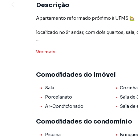
Descrição
Apartamento reformado próximo à UFMS 🏡
localizado no 2° andar, com dois quartos, sala, 
Ar condicionado no quarto principal para ma
Ver
mais
entre em contato e agende a sua visita!
Comodidades do imóvel
Apartamento para Venda em região valorizada
Sala
Cozinha
o que procurava ou deseja mais informações
contato com nossa equipe pelo telefone (67) 
Porcelanato
Sala de 
Ar-Condicionado
Sala de 
A Romeu Imóveis tem mais opções de apartame
terrenos, lojas e barracões para venda ou l
Comodidades do condomínio
lançamentos na planta em Pioneiros e em out
milhares de ofertas para encontrar o imóvel q
Piscina
Brinque