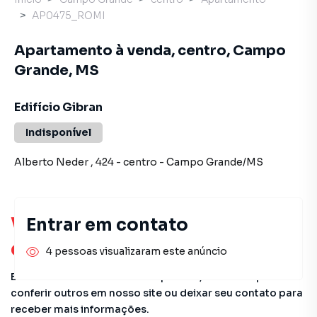
AP0475_ROMI
Apartamento à venda, centro, Campo
Grande, MS
Edifício Gibran
Indisponível
Alberto Neder
,
424
-
centro
-
Campo Grande
/
MS
Você pode encontrar novas
Entrar em contato
oportunidades!
4 pessoas visualizaram este anúncio
Este imóvel não está mais disponível, mas você pode
conferir outros em nosso site ou deixar seu contato para
receber mais informações.