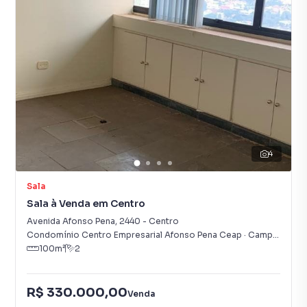
4
Sala
Sala à Venda em Centro
Avenida Afonso Pena
,
2440
-
Centro
Condomínio Centro Empresarial Afonso Pena Ceap
·
Campo Grande
100
m²
2
R$ 330.000,00
Venda