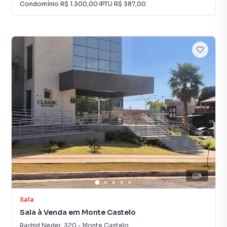
Condomínio
R$ 1.300,00
·
IPTU
R$ 387,00
9
Sala
Sala à Venda em Monte Castelo
Rachid Neder
,
320
-
Monte Castelo