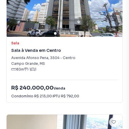
14
Sala
Sala à Venda em Centro
Avenida Afonso Pena
,
3504
-
Centro
Campo Grande
,
MS
83
m²
1
1
R$ 240.000,00
Venda
Condomínio
R$ 213,00
·
IPTU
R$ 792,00