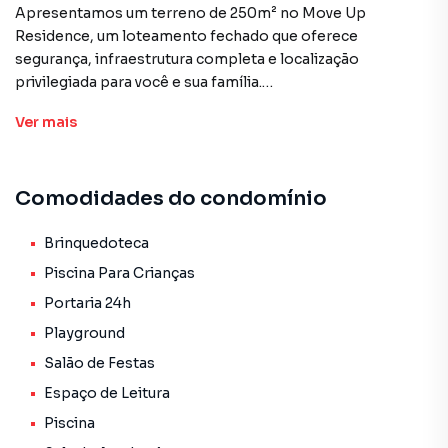
Apresentamos um terreno de 250m² no Move Up
Residence, um loteamento fechado que oferece
segurança, infraestrutura completa e localização
privilegiada para você e sua família.
Ver
mais
- Localização Estratégica:
O Move Up Residence está situado a apenas 15 minutos do
centro de Campo Grande, garantindo fácil acesso a
Comodidades do condomínio
diversos pontos de interesse:
Escolas: Instituições de ensino de qualidade a
aproximadamente 10 minutos, facilitando o deslocamento
Brinquedoteca
diário dos estudantes.
Piscina Para Crianças
Supermercados: Opções de compras a cerca de 8 minutos,
Portaria 24h
proporcionando conveniência para as necessidades
Playground
diárias.
Farmácias: Estabelecimentos farmacêuticos a
Salão de Festas
aproximadamente 7 minutos, assegurando acesso rápido
Espaço de Leitura
a medicamentos e produtos de saúde.
Piscina
Centros Médicos: Unidades de saúde a cerca de 12