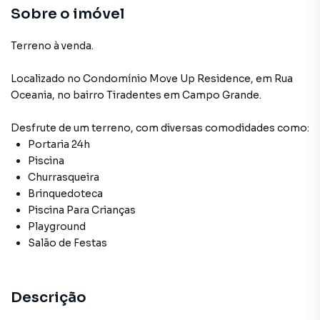
Piscina
Sobre o imóvel
Quadra Poliesportiva
Terreno à venda.
Pet Place
Localizado
no Condomínio
Move Up Residence
,
em
Rua
Oceania
,
no bairro Tiradentes
em Campo Grande
.
Churrasqueira
Desfrute de
um terreno
, com diversas comodidades como:
Portaria 24h
Piscina
Churrasqueira
Brinquedoteca
Piscina Para Crianças
Playground
Salão de Festas
Descrição