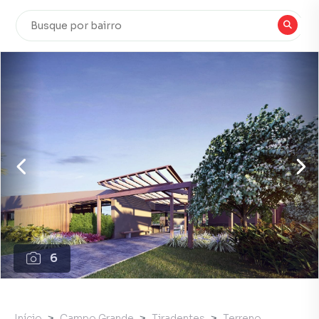
6
Início
Campo Grande
Tiradentes
Terreno