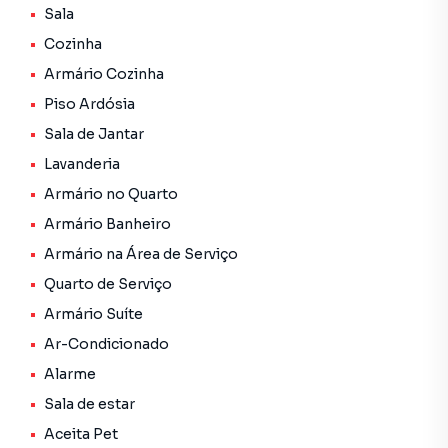
Sala
💎 Detalhes do Imóvel:
Cozinha
🛋️ Sala de Estar: Com adega privativa, perfeita para
Armário Cozinha
momentos de relaxamento.
Piso Ardósia
🍽️ Sala de Jantar: Um toque de requinte com lustre
Sala de Jantar
imponente.
Lavanderia
Armário no Quarto
🛏️ 3 Quartos: Sendo 1 suíte confortável para sua
privacidade.
Armário Banheiro
Armário na Área de Serviço
🍳 Cozinha: Completa com armários planejados.
Quarto de Serviço
Armário Suíte
🚽 Lavabo: Sofisticado e com armários planejados.
Ar-Condicionado
🧺 Lavanderia Coberta: Prática e com armários planejados.
Alarme
Sala de estar
🧹 Dependência: Quarto e banheiro de empregada.
Aceita Pet