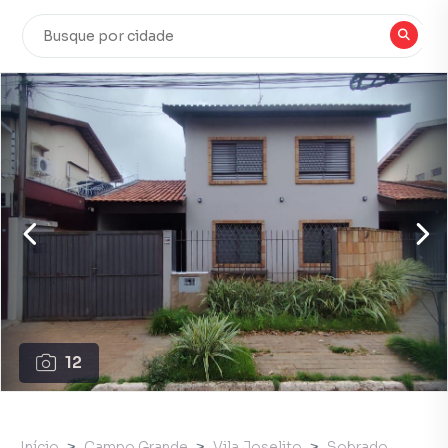
12
Início
Campo Grande
Vila Joselito
Sobrado