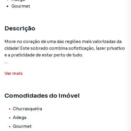
Gourmet
Descrição
More no coração de uma das regiões mais valorizadas da
cidade! Este sobrado combina sofisticação, lazer privativo
e a praticidade de estar perto de tudo.
📍 Localização Premium:
Ver
mais
🛒 A apenas 3 minutos do Comper Itanhangá.
Comodidades do imóvel
🛣️ Acesso rápido às 3 principais vias: Afonso Pena,
Fernando Corrêa da Costa e Joaquim Murtinho.
Churrasqueira
✨ O privilégio de morar em um dos pontos mais nobres e
Adega
estratégicos da capital.
Gourmet