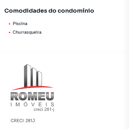
🏊 Lazer e Espaço Externo:
Comodidades do condomínio
🥩 Espaço Gourmet: Com churrasqueira e piscina para
colecionar memórias.
Piscina
Churrasqueira
🏠 Edícula: Espaço versátil nos fundos para seu projeto
pessoal.
🚗 Garagem: Vaga ampla para até 3 carros.
📐 Área: 165m² de área total | 92m² de área construída.
Entre em contato para agendar a sua visita ✅
Sobrado para Venda em região valorizada do bairro Vila
Joselito, em Campo Grande. Não encontrou o que
procurava ou deseja mais informações sobre Sobrado em
Campo Grande? Entre em contato com nossa equipe pelo
CRECI:
281J
telefone (67) 3025-4411.