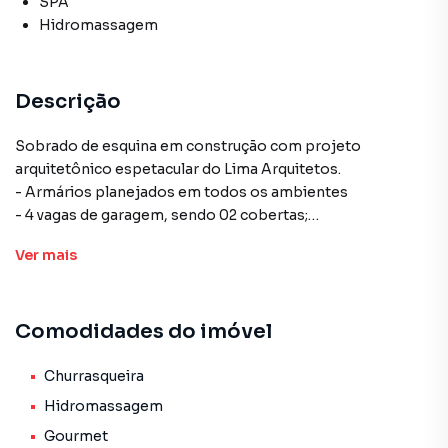
SPA
Hidromassagem
Descrição
Sobrado de esquina em construção com projeto
arquitetônico espetacular do Lima Arquitetos.
- Armários planejados em todos os ambientes
- 4 vagas de garagem, sendo 02 cobertas;
-2 Salas Amplas, integradas e com pé direito duplo;
Ver
mais
-04 suítes sendo uma delas master
- Área Gourmet com churrasqueira e piscina com
aquecimento solar, cascata, hidromassagem e iluminação
Comodidades do imóvel
em LED
-Lavabo
- Placas solares inclusas (fotovoltaica)
Churrasqueira
- Eletrodomésticos inclusos
Hidromassagem
- Todos os ar condicionados inclusos
Gourmet
-Louças e Metais Finos