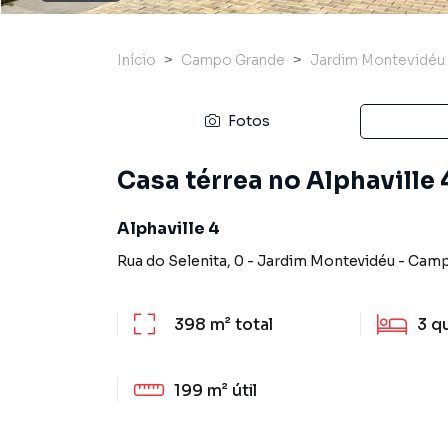
Início
Campo Grande
Jardim Montevidéu
Fotos
Casa térrea no Alphavill
Alphaville 4
Rua do Selenita
,
0
-
Jardim Montevidéu
-
Camp
398 m²
total
3
q
199 m²
útil