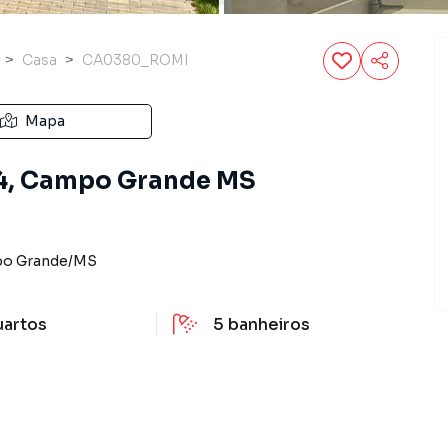
Casa
CA0380_ROMI
Mapa
e 4, Campo Grande MS
o Grande
/
MS
uartos
5
banheiros