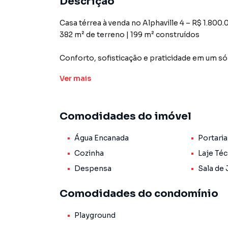
Descrição
Casa térrea à venda no Alphaville 4 – R$ 1.800
382 m² de terreno | 199 m² construídos
Conforto, sofisticação e praticidade em um só 
com:
Ver
mais
• Garagem espaçosa
• Escritório ideal para home office
• Lavabo elegante
Comodidades do imóvel
• 3 suítes amplas, sendo a master com banheir
• Área gourmet integrada
Água Encanada
Portari
• Piscina com hidromassagem e cascata
• Ampla área de serviço
Cozinha
Laje Téc
Despensa
Sala de 
Localizada em um dos residenciais mais deseja
completa e muita tranquilidade.
Comodidades do condomínio
Playground
Casa para Venda em região valorizada do bai