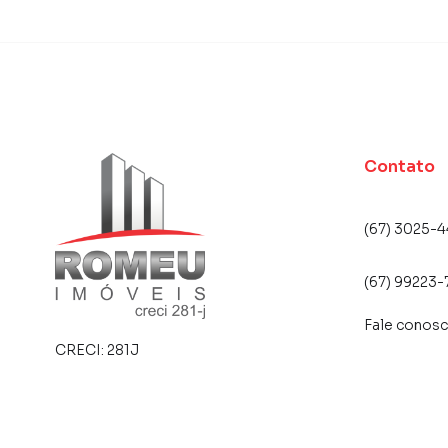
encontrou o que procurava ou deseja mais i
contato com nossa equipe pelo telefone (67) 
A Romeu Imóveis tem mais opções de apartame
terrenos, lojas e barracões para venda ou l
lançamentos na planta em Jardim Montevidéu 
encontra milhares de ofertas para encontrar o
Contato
Negocie seu imóvel de forma totalmente onlin
você consegue comprar ou alugar um imóvel 
(67) 3025-4
praticidade de fazer tudo online, direto do 
inovadoras para simplificar a relação de prop
(67) 99223-
imobiliário.
Fale conos
Anuncie seu imóvel! É fácil, rápido e gratuito!
CRECI:
281J
em diversas cidades do Brasil, incluindo Camp
Na Romeu Imóveis você consegue vender ou al
imobiliárias tradicionais. Já vendemos e lo