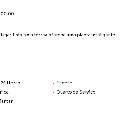
.000,00
lugar. Esta casa térrea oferece uma planta inteligente
a
a 24 Horas
Esgoto
nica
Quarto de Serviço
Jantar
dos da cidade, com segurança 24h, infraestrutura
rro Jardim Montevidéu, em Campo Grande. Não