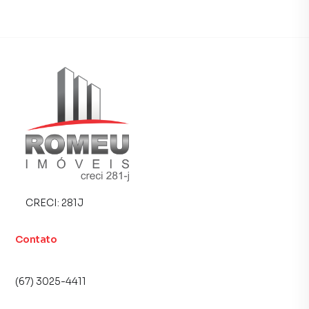
Valor: R$ 1.990.000
Casa para Venda em região valorizada do bairro Jardim
Montevidéu, em Campo Grande. Não encontrou o que
procurava ou deseja mais informações sobre Casa em
Campo Grande? Entre em contato com nossa equipe pelo
telefone (67) 3025-4411.
A Romeu Imóveis tem mais opções de apartamentos,
casas residenciais e comerciais, sobrados, terrenos, lojas
e barracões para venda ou locação, além de
empreendimentos em construção ou lançamentos na
CRECI:
281J
planta em Jardim Montevidéu e em outras regiões de
Campo Grande. Aqui você encontra milhares de ofertas
Contato
para encontrar o imóvel que mais combina com seu estilo
de vida.
(67) 3025-4411
Negocie seu imóvel de forma totalmente online, com