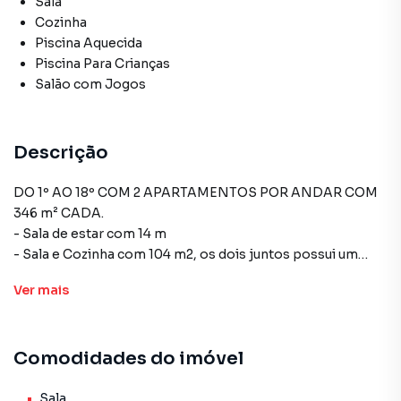
Sala
Cozinha
Piscina Aquecida
Piscina Para Crianças
Salão com Jogos
Descrição
DO 1º AO 18º COM 2 APARTAMENTOS POR ANDAR COM
346 m² CADA.
- Sala de estar com 14 m
- Sala e Cozinha com 104 m2, os dois juntos possui um
comprimento de 14 metros
Ver
mais
- Terraço
- 4 Suítes
- Pé-direito com 3,5 m para o de 2 por andar
Comodidades do imóvel
- 346 m2 privativos
Sala