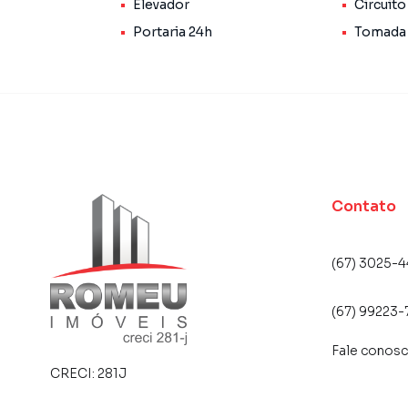
Elevador
Circuito
Negocie seu imóvel de forma totalmente onlin
você consegue comprar ou alugar um imóvel 
Portaria 24h
Tomada 
praticidade de fazer tudo online, direto do 
inovadoras para simplificar a relação de prop
imobiliário.
Anuncie seu imóvel! É fácil, rápido e gratuito!
em diversas cidades do Brasil, incluindo Camp
Na Romeu Imóveis você consegue vender ou al
Contato
imobiliárias tradicionais. Já vendemos e lo
em Chácara Cachoeira. Isso porque temos uma 
campanhas específicas para Campo Grande, o
(67) 3025-4
e tendo como consequência uma maior chance 
também com um time de programadores, corre
(67) 99223-
preparada para atender proprietários e inquili
Fale conos
CRECI:
281J