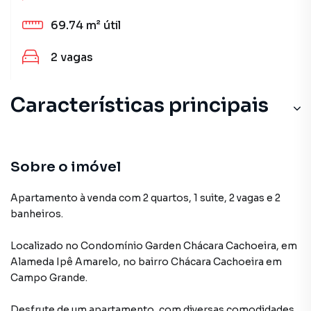
69.74 m²
útil
2
vagas
Características principais
Sobre o imóvel
Apartamento à venda com 2 quartos, 1 suite, 2 vagas e 2
banheiros.
Localizado
no Condomínio
Garden Chácara Cachoeira
,
em
Alameda Ipê Amarelo
,
no bairro Chácara Cachoeira
em
Campo Grande
.
Desfrute de
um apartamento
, com diversas comodidades