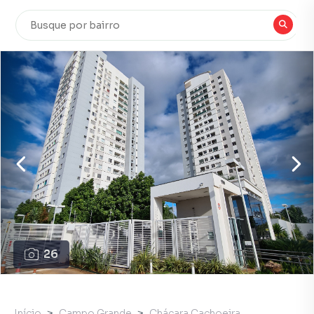
26
Início
Campo Grande
Chácara Cachoeira