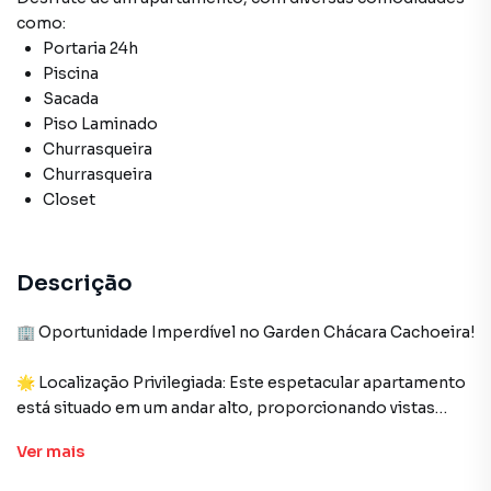
como:
Portaria 24h
Piscina
Sacada
Piso Laminado
Churrasqueira
Churrasqueira
Closet
Descrição
🏢 Oportunidade Imperdível no Garden Chácara Cachoeira!
🌟 Localização Privilegiada: Este espetacular apartamento
está situado em um andar alto, proporcionando vistas
deslumbrantes da lagoa Itatiaia e do renomado Old Sheep
Ver
mais
Bar.