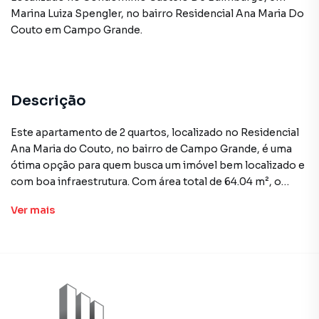
Marina Luiza Spengler
,
no bairro Residencial Ana Maria Do
Couto
em Campo Grande
.
Descrição
Este apartamento de 2 quartos, localizado no Residencial
Ana Maria do Couto, no bairro de Campo Grande, é uma
ótima opção para quem busca um imóvel bem localizado e
com boa infraestrutura. Com área total de 64.04 m², o
apartamento apresenta uma planta bem aproveitada e
Ver
mais
distribuição funcional dos ambientes.
O imóvel está disponível tanto para venda, com o valor de
R$ 250.000, quanto para locação, com aluguel de R$ 1.250.
Atualmente desocupado, o apartamento está inserido no
condomínio Castelo de Edimburgo, o que garante
segurança e áreas de lazer para os moradores. A unidade