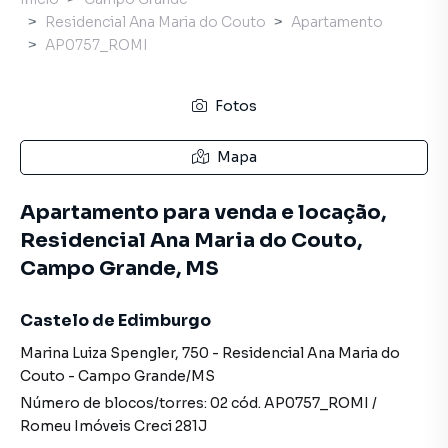
Residencial Ana Maria do Couto
Apartamento
AP0757_ROMI
Fotos
Mapa
Apartamento para venda e locação,
Residencial Ana Maria do Couto,
Campo Grande, MS
Castelo de Edimburgo
Marina Luiza Spengler
,
750
-
Residencial Ana Maria do
Couto
-
Campo Grande
/
MS
Número de blocos/torres:
02
cód.
AP0757_ROMI
/
Romeu Imóveis
Creci
281J