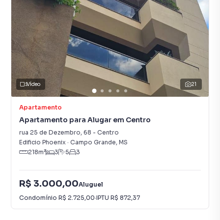
Vídeo
21
Apartamento
Apartamento para Alugar em Centro
rua 25 de Dezembro
,
68
-
Centro
Edificio Phoenix
·
Campo Grande
,
MS
218
m²
3
5
3
R$ 3.000,00
Aluguel
Condomínio
R$ 2.725,00
·
IPTU
R$ 872,37