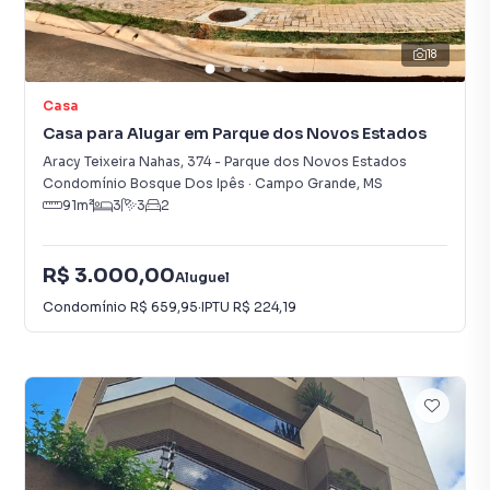
18
Casa
Casa para Alugar em Parque dos Novos Estados
Aracy Teixeira Nahas
,
374
-
Parque dos Novos Estados
Condomínio Bosque Dos Ipês
·
Campo Grande
,
MS
91
m²
3
3
2
R$ 3.000,00
Aluguel
Condomínio
R$ 659,95
·
IPTU
R$ 224,19