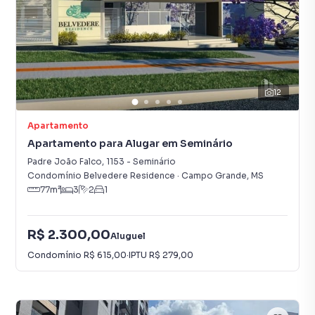
12
Apartamento
Apartamento para Alugar em Seminário
Padre João Falco
,
1153
-
Seminário
Condomínio Belvedere Residence
·
Campo Grande
,
MS
77
m²
3
2
1
R$ 2.300,00
Aluguel
Condomínio
R$ 615,00
·
IPTU
R$ 279,00