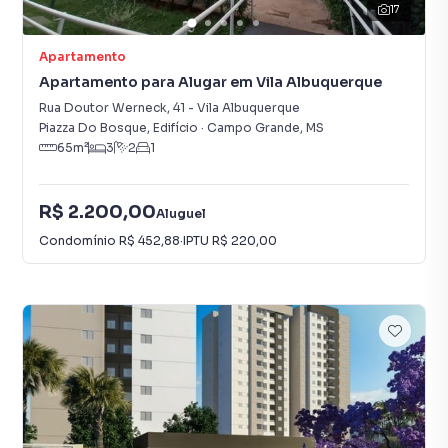
17
Apartamento
Apartamento para Alugar em Vila Albuquerque
Rua Doutor Werneck
,
41
-
Vila Albuquerque
Piazza Do Bosque, Edifício
·
Campo Grande
,
MS
65
m²
3
2
1
R$ 2.200,00
Aluguel
Condomínio
R$ 452,88
·
IPTU
R$ 220,00