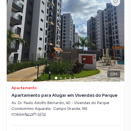
35
Apartamento
Apartamento para Alugar em Vivendas do Parque
Av. Dr. Paulo Adolfo Bernardo
,
40
-
Vivendas do Parque
Condomínio Aquarela
·
Campo Grande
,
MS
65
m²
3
2
2