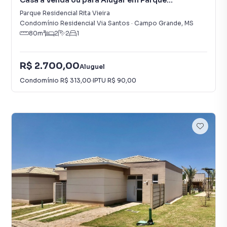
Casa à Venda ou para Alugar em Parque
Residencial Rita Vieira
Parque Residencial Rita Vieira
Condomínio Residencial Via Santos
·
Campo Grande
,
MS
80
m²
2
2
1
R$ 2.700,00
Aluguel
Condomínio
R$ 313,00
·
IPTU
R$ 90,00