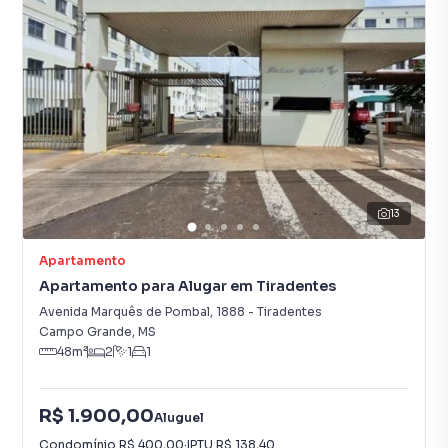
13
Apartamento
Apartamento para Alugar em Tiradentes
Avenida Marquês de Pombal
,
1888
-
Tiradentes
Campo Grande
,
MS
48
m²
2
1
1
R$ 1.900,00
Aluguel
Condomínio
R$ 400,00
·
IPTU
R$ 138,40