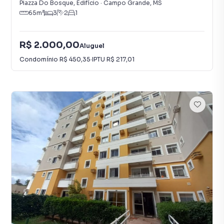
Piazza Do Bosque, Edifício
·
Campo Grande
,
MS
65
m²
3
2
1
R$ 2.000,00
Aluguel
Condomínio
R$ 450,35
·
IPTU
R$ 217,01