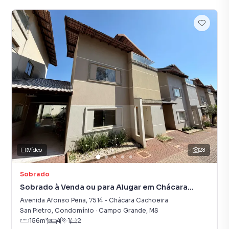
Vídeo
28
Sobrado
Sobrado à Venda ou para Alugar em Chácara
Cachoeira
Avenida Afonso Pena
,
7514
-
Chácara Cachoeira
San Pietro, Condomínio
·
Campo Grande
,
MS
156
m²
4
1
2