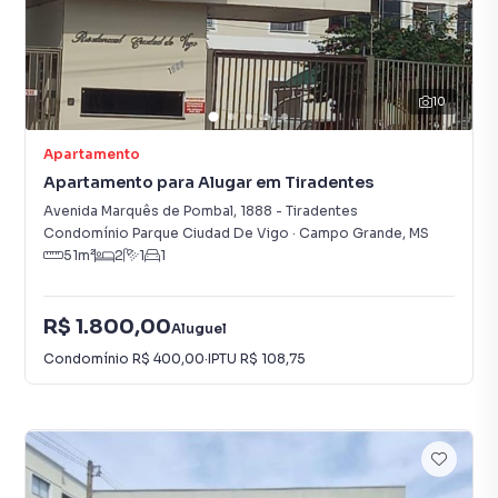
10
Apartamento
Apartamento para Alugar em Tiradentes
Avenida Marquês de Pombal
,
1888
-
Tiradentes
Condomínio Parque Ciudad De Vigo
·
Campo Grande
,
MS
51
m²
2
1
1
R$ 1.800,00
Aluguel
Condomínio
R$ 400,00
·
IPTU
R$ 108,75